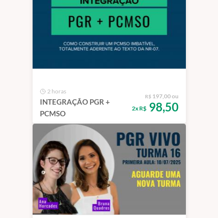
2 horas
197,00 ou
R$
INTEGRAÇÃO PGR +
98,50
2x R$
PCMSO